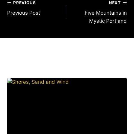
Post
PREVIOUS
NEXT
Previous Post
Five Mountains in
navigation
Mystic Portland
Similar Posts